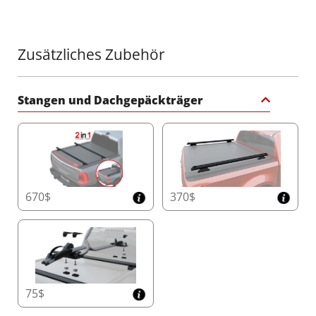
bei voller Beladung.
Erweiterte Mobile App-Integration mit
Zusätzliches Zubehör
Zukunftssicheren Updates
Übernehmen Sie die volle Kontrolle über Ihr
Tessera Roll+ mit der intuitiven mobilen App.
Stangen und Dachgepäckträger
Genießen Sie Echtzeit-Animationen Ihres
Fahrzeugs, verwalten Sie mehrere Tessera
Roll+-Einheiten in Ihrer Flotte, passen Sie LED-
Lichteinstellungen an, überwachen Sie
Betriebszyklen, koppeln Sie neue
Fernbedienungen und greifen Sie auf detaillierte
Schritt-für-Schritt-Anleitungen zu – alles in Ihrer
670$
370$
Hand. Bleiben Sie mit nahtlosen Firmware-
Updates über die KI-Platine stets auf dem
neuesten Stand, damit Ihr Tessera Roll+ immer
die neuesten Funktionen bietet, genau wie Ihr
Smartphone.
Einzigartige Backup-Funktionalität
75$
Das Tessera Roll+ ist die einzige Rollabdeckung