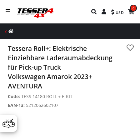
0
USD
Tessera Roll+: Elektrische
Einziehbare Laderaumabdeckung
für Pick-up Truck
Volkswagen Amarok 2023+
AVENTURA
Code:
TESS 14180 ROLL + E-KIT
EAN-13:
5212062602107