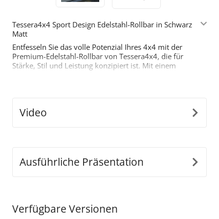
Tessera4x4 Sport Design Edelstahl-Rollbar in Schwarz
Matt
Entfesseln Sie das volle Potenzial Ihres 4x4 mit der
Premium-Edelstahl-Rollbar von Tessera4x4, die für
Stärke, Stil und Leistung konzipiert ist. Mit einem
mutigen, sportlich inspirierten Design ist diese Rollbar
mit zwei Stützen für diejenigen gebaut, die mehr von
ihrem Offroad-Equipment verlangen.
Hauptmerkmale:
Video
•
Langlebige Edelstahl-Konstruktion:
Hergestellt
aus Ø65 mm Edelstahlrohren, ist diese Rollbar so
konstruiert, dass sie harten Bedingungen standhält
und gleichzeitig einen eleganten, modernen Look
bietet.
Ausführliche Präsentation
•
Präzise Anpassungsfähigkeit:
Unser innovatives
abnehmbares Design passt sich perfekt den
Abmessungen der Ladefläche Ihres Fahrzeugs an und
gewährleistet eine nahtlose, sichere Installation.
Verfügbare Versionen
•
Einschichtige Stützstruktur:
Um schweren Lasten