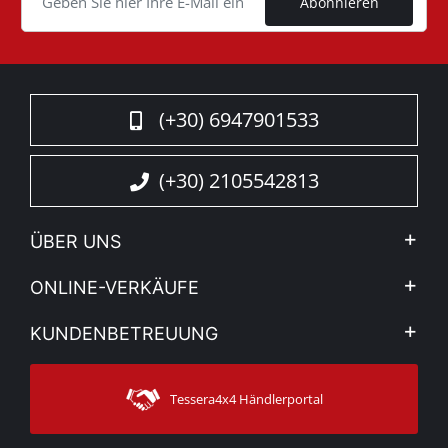
Abonnieren
(+30) 6947901533
(+30) 2105542813
ÜBER UNS
Firma
ONLINE-VERKÄUFE
Allgemeine Geschäftsbedingungen
Mein Konto
KUNDENBETREUUNG
Sehen Sie unsere Nachrichten
Zahlungsarten
Sitemap
Kontakt
Versandarten
Tessera4x4 Händlerportal
Kundendienst
Garantie
Bestellung verfolgen