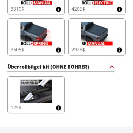
3310$
4205$
3605$
2925$
Überrollbügel kit (OHNE BOHRER)
125$