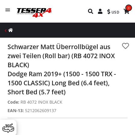
0
USD
Schwarzer Matt Überrollbügel aus
zwei Teilen (Roll bar) (RB 4072 INOX
BLACK)
Dodge Ram 2019+ (1500 - 1500 TRX -
1500 CLASSIC) Long Bed (6.4 feet),
Short Bed (5.7 feet)
Code:
RB 4072 INOX BLACK
EAN-13:
5212062609137