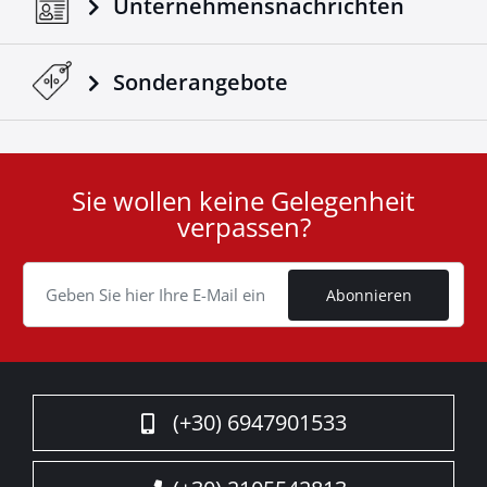
Unternehmensnachrichten
Sonderangebote
Sie wollen keine Gelegenheit
User
verpassen?
ID
Cookie
Abonnieren
(+30) 6947901533