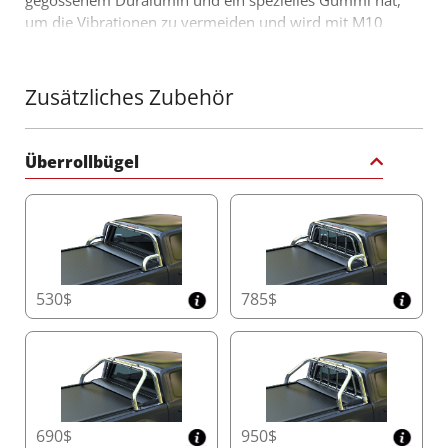
gegossenem Duralumin und ein spezielles Gummi hat,
um die Vibrationen zu vermeiden und wird mit M10
Schrauben anmontiert. Ein weiteres Produkt, das die
bereits erfolgreiche Palette von 4x4 Offroad Zubehör
von Tessera4x4 zu füllen kommt accessories.
Zusätzliches Zubehör
Überrollbügel
530$
785$
690$
950$