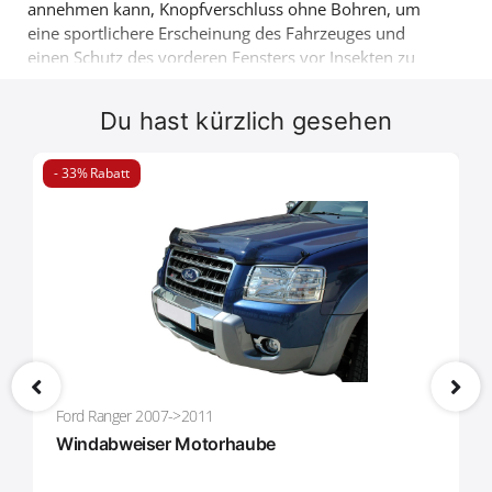
annehmen kann, Knopfverschluss ohne Bohren, um
eine sportlichere Erscheinung des Fahrzeuges und
einen Schutz des vorderen Fensters vor Insekten zu
bekommen.
Verfügbar für Ford Ranger von 2010-
2012
. Noch ein Produkt 4X4, das die schon bewerte
Du hast kürzlich gesehen
Vielfallt von Accessoires der Firma Tessera4x4 ergänzt.
- 33% Rabatt
Ford Ranger 2007->2011
Windabweiser Motorhaube