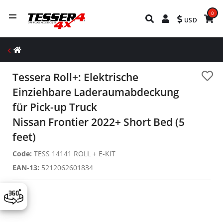
0
USD
Tessera Roll+: Elektrische
Einziehbare Laderaumabdeckung
für Pick-up Truck
Nissan Frontier 2022+ Short Bed (5
feet)
Code:
TESS 14141 ROLL + E-KIT
EAN-13:
5212062601834