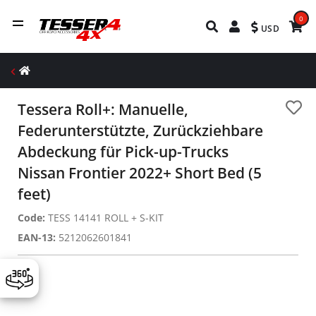
0
USD
Tessera Roll+: Manuelle,
Federunterstützte, Zurückziehbare
Abdeckung für Pick-up-Trucks
Nissan Frontier 2022+ Short Bed (5
feet)
Code:
TESS 14141 ROLL + S-KIT
EAN-13:
5212062601841