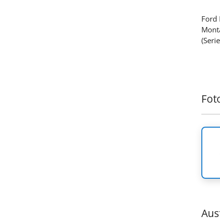
Ford
Monta
(Seri
Fot
Aus