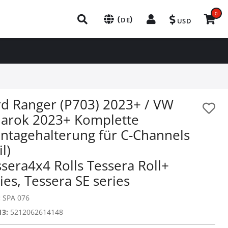
0
(
)
DE
USD
rd Ranger (P703) 2023+ / VW
arok 2023+ Komplette
ntagehalterung für C-Channels
il)
sera4x4 Rolls Tessera Roll+
ies, Tessera SE series
:
SPA 076
13:
5212062614148