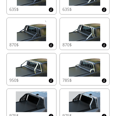
in der 4x4-Industrie, die bei einem Motorausfall
innerhalb einer Minute auf eine vollständig
635$
635$
funktionale manuelle Version umgestellt werden
kann. Dies gewährleistet eine kontinuierliche
Nutzung, während auf Ersatzteile gewartet wird,
und eliminiert Ausfallzeiten und
Unannehmlichkeiten.
Im manuellen Modus bietet das Tessera Roll+
außergewöhnliche Sicherheit dank seines
870$
870$
Aluminium-Zahnschloss-Systems. Der
benutzerfreundliche Freigabemechanismus mit
Riemen oder Griff sorgt für einen reibungslosen
Betrieb bei jedem Wetter, von eisiger Kälte bis
hin zu sengender Hitze.
Verbesserte Sicherheit mit
950$
785$
Hinderniserkennung in Echtzeit
Schützen Sie, was Ihnen am wichtigsten ist, mit
physischen Sensoren, die in die hintere Lamelle
integriert sind. Im Gegensatz zu herkömmlichen
Systemen erkennen diese Sensoren
Hindernisse sofort und bieten zusätzlichen
Schutz für Kinder, Haustiere und empfindliche
975$
975$