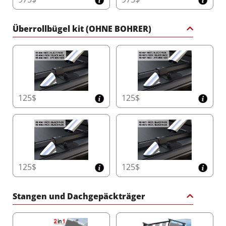
Ladungen.
Überrollbügel kit (OHNE BOHRER)
Verstärkte Sicherheitslamellen für Ultimative
Haltbarkeit
Das Tessera Roll+ verfügt über schnittfeste
Aluminiumlamellen für 100 % Ladesicherheit. Mit
Gummi verstärkt, bieten diese Lamellen eine
hervorragende Isolierung und schützen Ihre
Ladung vor Witterungseinflüssen und äußeren
125$
125$
Schäden.
Doppeldrainagesystem mit Anti-Blatt-
Technologie
Halten Sie Ihre Ladefläche trocken und
funktionsfähig mit dem Doppeldrainagesystem
125$
125$
Φ20. Mit Anti-Blatt-Technologie und doppelten
Überlaufkanälen ausgestattet, bewältigt es bis
zu 60 Liter pro Minute und sorgt auch bei
Stangen und Dachgepäckträger
extremen Wetterbedingungen für zuverlässige
Leistung.