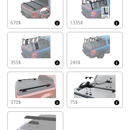
Kompaktes und Platzsparendes Behälterdesign
Maximieren Sie die Kapazität Ihrer Ladefläche
mit den marktführenden kompakten
Behälterabmessungen des Tessera Roll+:
670$
1335$
• Doppelkabine: 20 cm x 23 cm (H x B)
• Einzel-/Space-Kabine und amerikanische
Modelle: 26 cm x 30 cm (H x B)
Dieses innovative Design bietet mehr nutzbaren
Stauraum, ohne die Haltbarkeit zu
beeinträchtigen.
355$
245$
Einfach zugängliche Behälterabdeckung
Warten Sie Ihr System mühelos mit der speziell
entwickelten Behälterabdeckung, die schnellen
und unkomplizierten Zugang zum Tessera Roll+
bietet und so einen reibungslosen Betrieb und
Langlebigkeit gewährleistet.
370$
75$
Hochwertige Handgefertigte Seitenschienen
Gefertigt aus 5 mm dicken,
präzisionsgefertigten Seitenschienen, garantiert