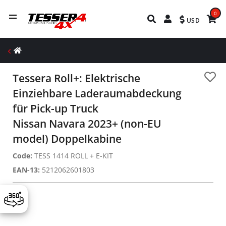
0
USD
Tessera Roll+: Elektrische
Einziehbare Laderaumabdeckung
für Pick-up Truck
Nissan Navara 2023+ (non-EU
model) Doppelkabine
Code:
TESS 1414 ROLL + E-KIT
EAN-13:
5212062601803