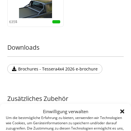
•
Erhöhte Sicherheit:
Entwickelt, um Ihre Kabine im
Falle eines Überschlags zu schützen, bietet dieser
Rollbügel zuverlässige Sicherheit und Stil zugleich.
635$
Fügen Sie Ihrem Offroad-Equipment ein weiteres
außergewöhnliches Teil hinzu mit dieser Ergänzung
zur Tessera4x4-Serie, bekannt für hochwertige,
langlebige und robuste 4x4-Zubehörteile.
Downloads
Brochures - Tessera4x4 2026 e-brochure
Zusätzliches Zubehör
Einwilligung verwalten
Ladeflächenabdeckungen für Pick-up
Um die bestmögliche Erfahrung zu bieten, verwenden wir Technologien
wie Cookies, um Geräteinformationen zu speichern und/oder darauf
zuzugreifen. Die Zustimmung zu diesen Technologien ermöglicht es uns,