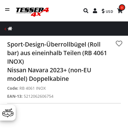
0
USD
Sport-Design-Überrollbügel (Roll
bar) aus eineinhalb Teilen (RB 4061
INOX)
Nissan Navara 2023+ (non-EU
model) Doppelkabine
Code:
RB 4061 INOX
EAN-13:
5212062606754