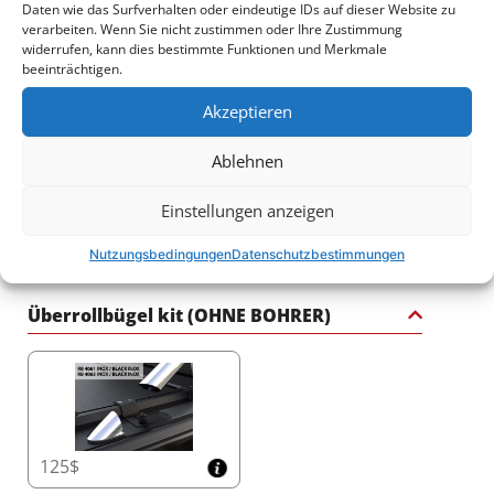
Daten wie das Surfverhalten oder eindeutige IDs auf dieser Website zu
verarbeiten. Wenn Sie nicht zustimmen oder Ihre Zustimmung
widerrufen, kann dies bestimmte Funktionen und Merkmale
beeinträchtigen.
2250$
3140$
Akzeptieren
Ablehnen
Einstellungen anzeigen
2540$
1765$
Nutzungsbedingungen
Datenschutzbestimmungen
Überrollbügel kit (OHNE BOHRER)
125$