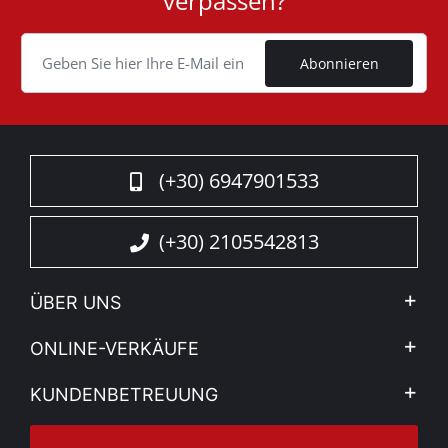
verpassen?
ID
Cookie
Abonnieren
(+30) 6947901533
(+30) 2105542813
ÜBER UNS
Firma
ONLINE-VERKÄUFE
Allgemeine Geschäftsbedingungen
Mein Konto
KUNDENBETREUUNG
Sehen Sie unsere Nachrichten
Zahlungsarten
Sitemap
Kontakt
Versandarten