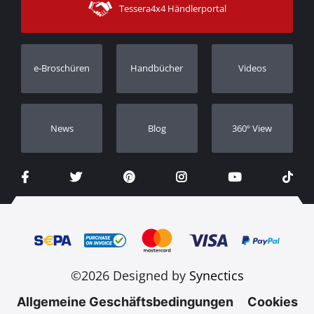
Tessera4x4 Händlerportal
Kundendienst
Garantie
Bestellung verfolgen
Garantie Registrierung
e-Broschüren
Handbücher
Videos
Händler
Νews
Blog
360º View
©2026 Designed by
Synectics
Allgemeine Geschäftsbedingungen
Cookies