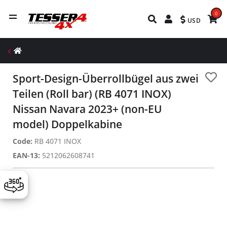
0
USD
Sport-Design-Überrollbügel aus zwei
Teilen (Roll bar) (RB 4071 INOX)
Nissan Navara 2023+ (non-EU
model) Doppelkabine
Code:
RB 4071 INOX
EAN-13:
5212062608741