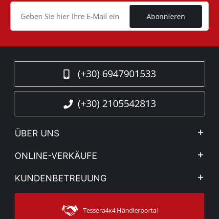
Cookie
Abonnieren
(+30) 6947901533
(+30) 2105542813
ÜBER UNS
Firma
ONLINE-VERKÄUFE
Allgemeine Geschäftsbedingungen
Mein Konto
KUNDENBETREUUNG
Sehen Sie unsere Nachrichten
Zahlungsarten
Sitemap
Kontakt
Versandarten
Tessera4x4 Händlerportal
Kundendienst
Garantie