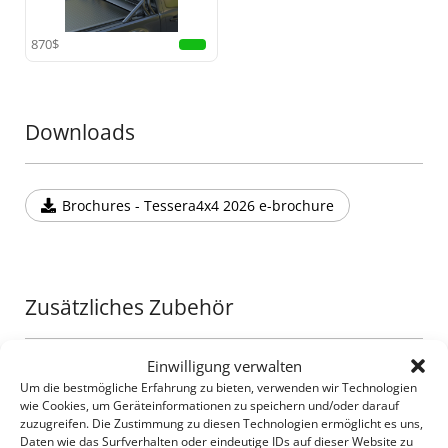
Edelstahlplatte, die zusätzliche Beleuchtung unterstützt
und eine verbesserte Sichtbarkeit bei jedem Abenteuer
sicherstellt.
870$
•
Erhöhte Sicherheit:
Entwickelt, um die Kabine im
Falle eines Überschlags zu schützen, bietet dieser
Rollbügel verlässliche Sicherheit und zugleich Stil.
Downloads
Ergänzen Sie Ihr Offroad-Equipment um ein weiteres
außergewöhnliches Stück aus der Tessera4x4-Serie,
Brochures - Tessera4x4 2026 e-brochure
die für hochwertige, langlebige und robuste 4x4-
Zubehörteile bekannt ist.
Verwandeln Sie Ihren Truck mit dem sportlichen
Rollbügel von Tessera4x4 – ein Ausdruck von Stärke,
Sicherheit und Raffinesse für Ihren 4x4.
Zusätzliches Zubehör
Einwilligung verwalten
Ladeflächenabdeckungen für Pick-up
Um die bestmögliche Erfahrung zu bieten, verwenden wir Technologien
wie Cookies, um Geräteinformationen zu speichern und/oder darauf
zuzugreifen. Die Zustimmung zu diesen Technologien ermöglicht es uns,
Daten wie das Surfverhalten oder eindeutige IDs auf dieser Website zu