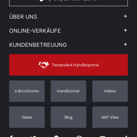
ÜBER UNS
Firma
ONLINE-VERKÄUFE
Allgemeine Geschäftsbedingungen
Mein Konto
KUNDENBETREUUNG
Sehen Sie unsere Nachrichten
Zahlungsarten
Sitemap
Kontakt
Versandarten
Tessera4x4 Händlerportal
Kundendienst
Garantie
Bestellung verfolgen
Garantie Registrierung
e-Broschüren
Handbücher
Videos
Händler
Νews
Blog
360º View