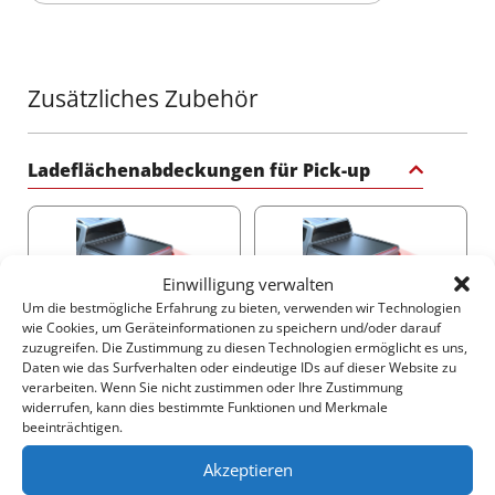
Stil.
•
Edelstahl-Schutzgitter:
Gefertigt aus Ø33 mm
Rohren mit neu verstärkten Aluminiumhalterungen an
oberen und unteren Abschnitten. Gewährleistet freie
Sicht und ermöglicht eine einfache Reinigung der
Zusätzliches Zubehör
Heckscheibe. Entspricht wichtigen
Sicherheitsstandards und minimiert das
Verletzungsrisiko durch ein Design ohne scharfe
Kanten (0 %).
Ladeflächenabdeckungen für Pick-up
Fügen Sie Ihrem Offroad-Equipment ein weiteres
außergewöhnliches Stück hinzu mit diesem
Tessera4x4-Zubehör, bekannt für seine hochwertigen,
Einwilligung verwalten
langlebigen und robusten 4x4-Zubehörteile.
Um die bestmögliche Erfahrung zu bieten, verwenden wir Technologien
Verwandeln Sie Ihr Fahrzeug mit dem sportlichen
2250$
3140$
wie Cookies, um Geräteinformationen zu speichern und/oder darauf
Rollbügel von Tessera4x4 – ein Statement für Stärke,
zuzugreifen. Die Zustimmung zu diesen Technologien ermöglicht es uns,
Sicherheit und Raffinesse für Ihren 4x4.
Daten wie das Surfverhalten oder eindeutige IDs auf dieser Website zu
verarbeiten. Wenn Sie nicht zustimmen oder Ihre Zustimmung
widerrufen, kann dies bestimmte Funktionen und Merkmale
beeinträchtigen.
Akzeptieren
2540$
1765$