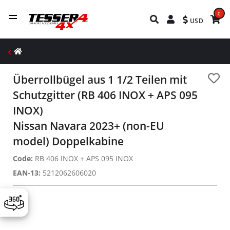
0
USD
Überrollbügel aus 1 1/2 Teilen mit
Schutzgitter (RB 406 INOX + APS 095
INOX)
Nissan Navara 2023+ (non-EU
model) Doppelkabine
Code:
RB 406 INOX + APS 095 INOX
EAN-13:
5212062606020