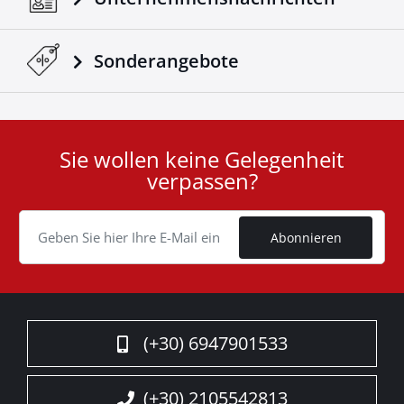
Sonderangebote
Sie wollen keine Gelegenheit
User
verpassen?
ID
Cookie
Abonnieren
(+30) 6947901533
(+30) 2105542813