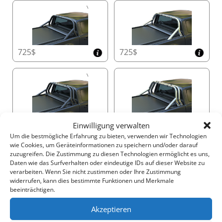
Doppeltes Drainagesystem mit Anti-Blatt-
Technologie
Halten Sie die Ladefläche Ihres Fahrzeugs trocken und
geschützt mit dem Φ20-Doppeldrainagesystem.
Ausgestattet mit Anti-Blatt-Technologie und doppelten
725$
725$
Überlaufkanälen bewältigt es bis zu 60 Liter pro
Minute und sorgt dafür, dass der Behälter auch bei
starkem Regen sauber und funktionsfähig bleibt.
Kompaktes und Platzsparendes Behälterdesign
955$
955$
Einwilligung verwalten
Maximieren Sie die Kapazität Ihrer Ladefläche mit den
Um die bestmögliche Erfahrung zu bieten, verwenden wir Technologien
kompakten Behälterabmessungen des Tessera Roll+,
wie Cookies, um Geräteinformationen zu speichern und/oder darauf
die führend in der Branche sind:
zuzugreifen. Die Zustimmung zu diesen Technologien ermöglicht es uns,
•
Doppelkabine
: 20 cm x 23 cm (H x B)
Daten wie das Surfverhalten oder eindeutige IDs auf dieser Website zu
verarbeiten. Wenn Sie nicht zustimmen oder Ihre Zustimmung
•
Space-/Einzelkabine und amerikanische
widerrufen, kann dies bestimmte Funktionen und Merkmale
Modelle
: 26 cm x 30 cm (H x B)
1060$
1060$
beeinträchtigen.
Dieses Design bietet mehr nutzbaren Raum, ohne an
Akzeptieren
Haltbarkeit und Funktionalität einzubüßen.
Überrollbügel kit (OHNE BOHRER)