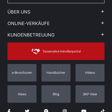
ÜBER UNS
Firma
ONLINE-VERKÄUFE
Allgemeine Geschäftsbedingungen
Mein Konto
KUNDENBETREUUNG
Sehen Sie unsere Nachrichten
Zahlungsarten
Sitemap
Kontakt
Versandarten
Tessera4x4 Händlerportal
Kundendienst
Garantie
Bestellung verfolgen
Garantie Registrierung
e-Broschüren
Handbücher
Videos
Händler
Νews
Blog
360º View