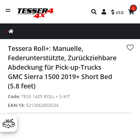
0
USD
Tessera Roll+: Manuelle,
Federunterstützte, Zurückziehbare
Abdeckung für Pick-up-Trucks
GMC Sierra 1500 2019+ Short Bed
(5.8 feet)
Code:
TESS 1425 ROLL + S-KIT
EAN-13:
5212062602534