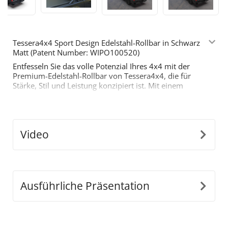
Tessera4x4 Sport Design Edelstahl-Rollbar in Schwarz
Matt (Patent Number: WIPO100520)
Entfesseln Sie das volle Potenzial Ihres 4x4 mit der
Premium-Edelstahl-Rollbar von Tessera4x4, die für
Stärke, Stil und Leistung konzipiert ist. Mit einem
mutigen, sportlich inspirierten Design ist diese Rollbar
mit zwei Stützen für diejenigen gebaut, die mehr von
ihrem Offroad-Equipment verlangen.
Hauptmerkmale:
Video
•
Langlebige Edelstahl-Konstruktion:
Hergestellt
aus Ø65 mm Edelstahlrohren, ist diese Rollbar so
konstruiert, dass sie harten Bedingungen standhält
und gleichzeitig einen eleganten, modernen Look
bietet.
Ausführliche Präsentation
•
Präzise Anpassungsfähigkeit:
Unser innovatives
abnehmbares Design passt sich perfekt den
Abmessungen der Ladefläche Ihres Fahrzeugs an und
gewährleistet eine nahtlose, sichere Installation.