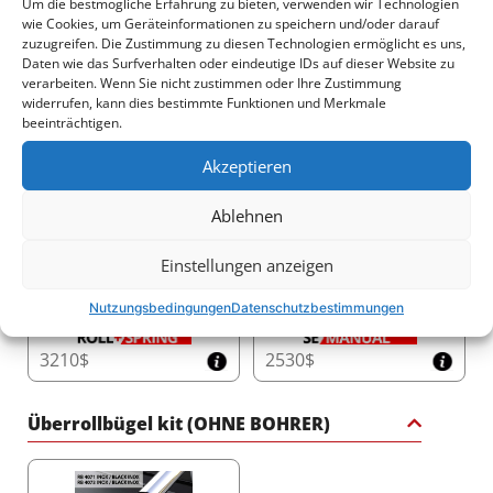
Um die bestmögliche Erfahrung zu bieten, verwenden wir Technologien
und gleichmäßige Oberflächenbeschaffenheit,
wie Cookies, um Geräteinformationen zu speichern und/oder darauf
genehmigt von QUALICOAT (Klasse 2 - Kategorie 1,
zuzugreifen. Die Zustimmung zu diesen Technologien ermöglicht es uns,
Genehmigung #P-0780). Mit einer Dicke von 60-100
Ladeflächenabdeckungen für Pick-up
Daten wie das Surfverhalten oder eindeutige IDs auf dieser Website zu
Mikrometern unter Verwendung modernster
verarbeiten. Wenn Sie nicht zustimmen oder Ihre Zustimmung
elektrostatischer oder dreifacher Ladungsmethoden
widerrufen, kann dies bestimmte Funktionen und Merkmale
aufgetragen, wird diese Beschichtung bei 190°C
beeinträchtigen.
gehärtet, um langanhaltende Widerstandsfähigkeit zu
gewährleisten. Neokems Engagement für Qualität und
Akzeptieren
Umweltstandards stellt sicher, dass diese
Beschichtung die Zertifizierungen ISO 9001:2015 und
2915$
3805$
Ablehnen
ISO 14001:2015 erfüllt und Ihnen ein Produkt bietet,
das für die Herausforderungen der Zeit und der
Elemente gebaut ist.
Einstellungen anzeigen
Nutzungsbedingungen
Datenschutzbestimmungen
Transformieren Sie Ihren Truck mit der mattschwarzen
Sport-Rollbar von Tessera4x4 – ein Zeichen für Stärke,
3210$
2530$
Sicherheit und Raffinesse für Ihren 4x4.
Überrollbügel kit (OHNE BOHRER)