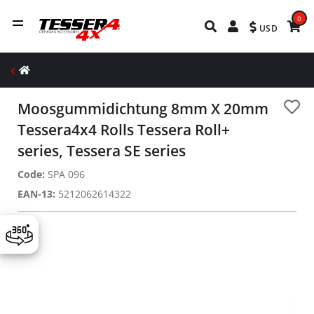
0
USD
Moosgummidichtung 8mm X 20mm
Tessera4x4 Rolls Tessera Roll+
series, Tessera SE series
Code:
SPA 096
EAN-13:
5212062614322