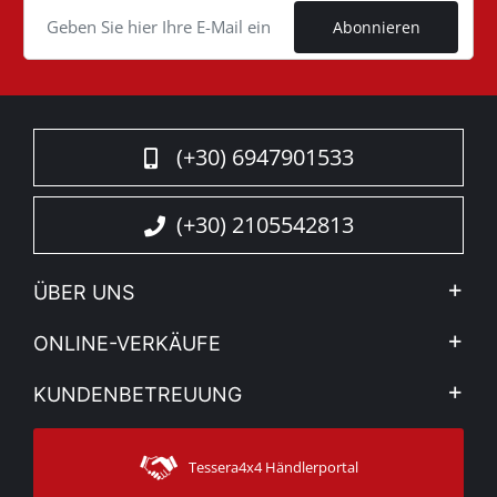
Abonnieren
(+30) 6947901533
(+30) 2105542813
ÜBER UNS
Firma
ONLINE-VERKÄUFE
Allgemeine Geschäftsbedingungen
Mein Konto
KUNDENBETREUUNG
Sehen Sie unsere Nachrichten
Zahlungsarten
Sitemap
Kontakt
Versandarten
Tessera4x4 Händlerportal
Kundendienst
Garantie