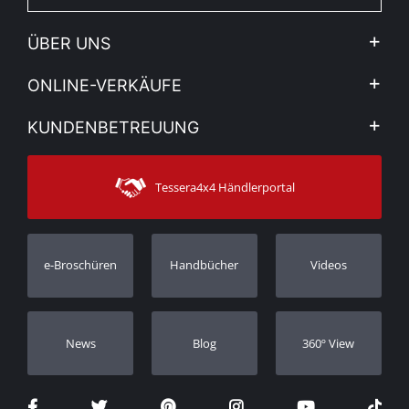
ÜBER UNS
Firma
ONLINE-VERKÄUFE
Allgemeine Geschäftsbedingungen
Mein Konto
KUNDENBETREUUNG
Sehen Sie unsere Nachrichten
Zahlungsarten
Sitemap
Kontakt
Versandarten
Tessera4x4 Händlerportal
Kundendienst
Garantie
Bestellung verfolgen
Garantie Registrierung
e-Broschüren
Handbücher
Videos
Händler
Νews
Blog
360º View