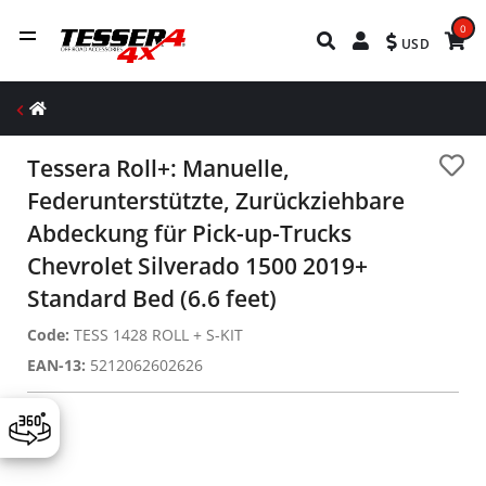
0
USD
Tessera Roll+: Manuelle,
Federunterstützte, Zurückziehbare
Abdeckung für Pick-up-Trucks
Chevrolet Silverado 1500 2019+
Standard Bed (6.6 feet)
Code:
TESS 1428 ROLL + S-KIT
EAN-13:
5212062602626