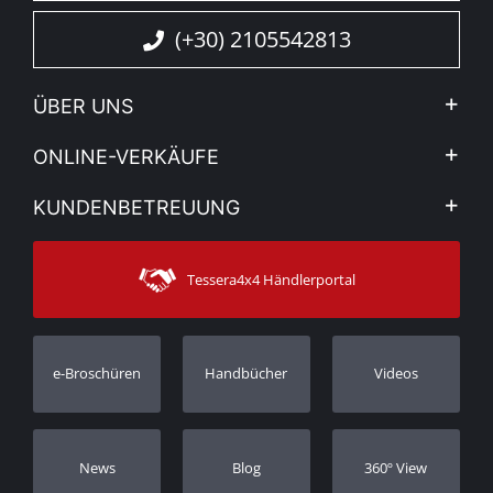
(+30) 2105542813
ÜBER UNS
Firma
ONLINE-VERKÄUFE
Allgemeine Geschäftsbedingungen
Mein Konto
KUNDENBETREUUNG
Sehen Sie unsere Nachrichten
Zahlungsarten
Sitemap
Kontakt
Versandarten
Tessera4x4 Händlerportal
Kundendienst
Garantie
Bestellung verfolgen
Garantie Registrierung
e-Broschüren
Handbücher
Videos
Händler
Νews
Blog
360º View