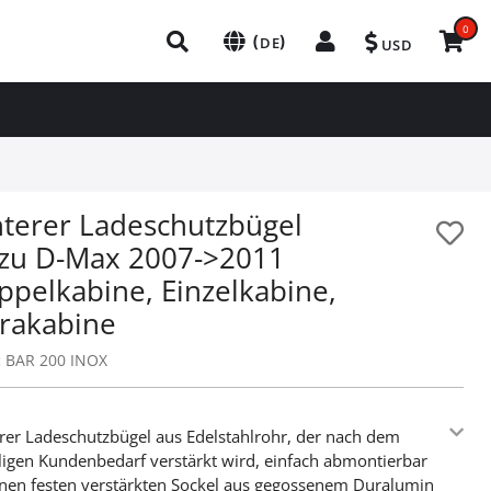
0
(
)
DE
USD
nterer Ladeschutzbügel
uzu D-Max 2007->2011
ppelkabine, Einzelkabine,
trakabine
:
BAR 200 INOX
rer Ladeschutzbügel aus Edelstahlrohr, der nach dem
ligen Kundenbedarf verstärkt wird, einfach abmontierbar
einen festen verstärkten Sockel aus gegossenem Duralumin