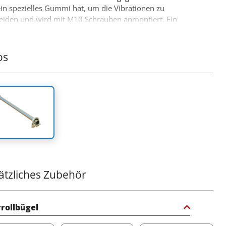
in spezielles Gummi hat, um die Vibrationen zu
iden und wird mit M10 Schrauben anmontiert. Ein
res Produkt, das die bereits erfolgreiche Palette von 4x4
ad Zubehör von Tessera4x4 zu füllen kommt accessories.
os
ätzliches Zubehör
rollbügel