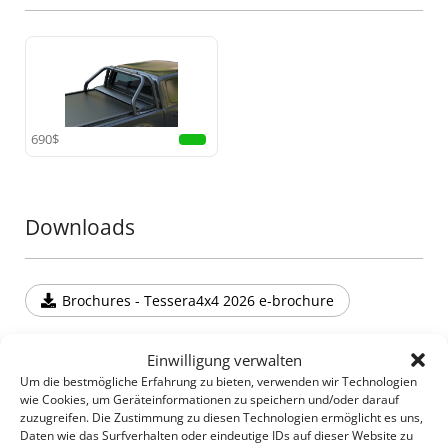
Stück verschmolzen, was unvergleichliche Stärke und
Haltbarkeit bei hoher Belastung gewährleistet.
•
Kompatibilität mit Nebelscheinwerfern:
Ausgestattet mit einer maßgeschneiderten
Edelstahlplatte, die zusätzliche Beleuchtung unterstützt
und eine verbesserte Sichtbarkeit bei jedem Abenteuer
sicherstellt.
690$
•
Erhöhte Sicherheit:
Entwickelt, um die Kabine im
Falle eines Überschlags zu schützen, bietet dieser
Rollbügel verlässliche Sicherheit und zugleich Stil.
Downloads
Ergänzen Sie Ihr Offroad-Equipment um ein weiteres
außergewöhnliches Stück aus der Tessera4x4-Serie,
Brochures - Tessera4x4 2026 e-brochure
die für hochwertige, langlebige und robuste 4x4-
Zubehörteile bekannt ist.
Verwandeln Sie Ihren Truck mit dem sportlichen
Einwilligung verwalten
Rollbügel von Tessera4x4 – ein Ausdruck von Stärke,
Du hast kürzlich gesehen
Um die bestmögliche Erfahrung zu bieten, verwenden wir Technologien
Sicherheit und Raffinesse für Ihren 4x4.
wie Cookies, um Geräteinformationen zu speichern und/oder darauf
zuzugreifen. Die Zustimmung zu diesen Technologien ermöglicht es uns,
Daten wie das Surfverhalten oder eindeutige IDs auf dieser Website zu