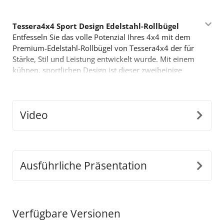
Tessera4x4 Sport Design Edelstahl-Rollbügel
Entfesseln Sie das volle Potenzial Ihres 4x4 mit dem
Premium-Edelstahl-Rollbügel von Tessera4x4 der für
Stärke, Stil und Leistung entwickelt wurde. Mit einem
kühnen, sportlichen Design ist dieser zweibeinige
Rollbügel für diejenigen gemacht, die mehr von ihrem
Offroad-Equipment erwarten.
Wichtige Merkmale:
Video
•
Robuste Edelstahlkonstruktion:
Hergestellt aus
Ø65 mm Edelstahlrohren, ist dieser Rollbügel dafür
ausgelegt, harten Bedingungen standzuhalten und
bietet dabei ein elegantes, modernes Aussehen.
•
Präzise Anpassungsfähigkeit:
Unser innovatives,
Ausführliche Präsentation
abnehmbares Design passt sich perfekt den
Abmessungen der Ladefläche Ihres Trucks an und
ermöglicht eine nahtlose, sichere Montage.
•
Einteilige Stützkonstruktion:
Entwickelt, um hohe
Verfügbare Versionen
Lasten zu tragen; die Beine sind zu einem einzigen