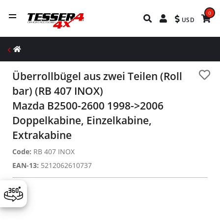
0
USD
Überrollbügel aus zwei Teilen (Roll
bar) (RB 407 INOX)
Mazda B2500-2600 1998->2006
Doppelkabine, Einzelkabine,
Extrakabine
Code:
RB 407 INOX
EAN-13:
5212062610737