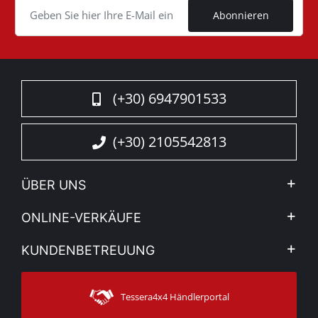
Abonnieren
(+30) 6947901533
(+30) 2105542813
ÜBER UNS
Firma
ONLINE-VERKÄUFE
Allgemeine Geschäftsbedingungen
Mein Konto
KUNDENBETREUUNG
Sehen Sie unsere Nachrichten
Zahlungsarten
Sitemap
Kontakt
Versandarten
Tessera4x4 Händlerportal
Kundendienst
Garantie