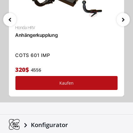
Honda HRV
Anhängerkupplung
COTS 601 IMP
320$
455$
Kaufen
Konfigurator