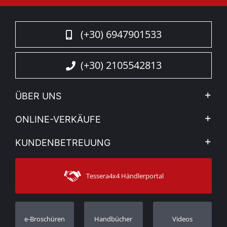
(+30) 6947901533
(+30) 2105542813
ÜBER UNS
Firma
ONLINE-VERKÄUFE
Allgemeine Geschäftsbedingungen
Mein Konto
KUNDENBETREUUNG
Sehen Sie unsere Nachrichten
Zahlungsarten
Sitemap
Kontakt
Versandarten
Tessera4x4 Händlerportal
Kundendienst
Garantie
Bestellung verfolgen
Garantie Registrierung
e-Broschüren
Handbücher
Videos
Händler