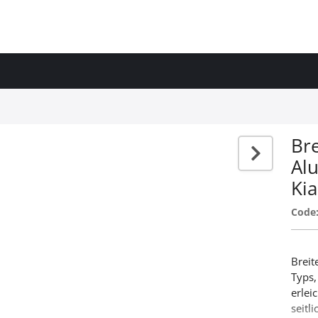
Br
Al
Kia
Code
Breit
Typs,
erlei
seitl