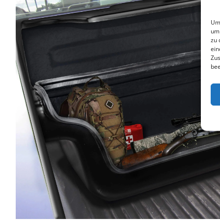
Um 
um 
zu 
ein
Zus
bee