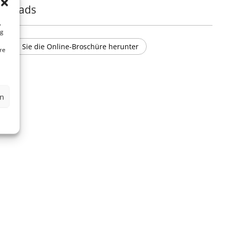
nloads
,
ng
Laden Sie die Online-Broschüre herunter
re
en