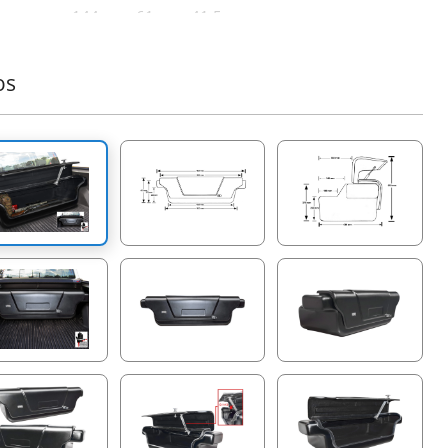
messungen 144cm x 61cm x 41.5cm
n Bohren.
herheits-Schließsystem.
os
% Handarbeit
.
eiteres Produkt, das die bereits erfolgreiche Palette von
ffroad Zubehör von Tessera4x4 zu füllen kommt.