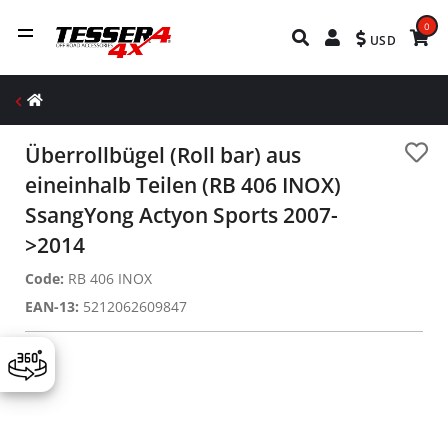
0
USD
Überrollbügel (Roll bar) aus
eineinhalb Teilen (RB 406 INOX)
SsangYong Actyon Sports 2007-
>2014
Code:
RB 406 INOX
EAN-13:
5212062609847