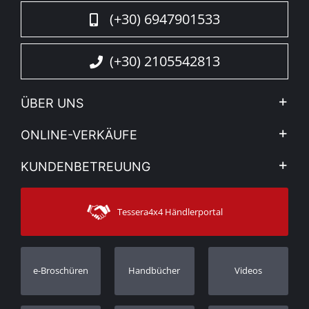
(+30) 6947901533
(+30) 2105542813
ÜBER UNS
Firma
ONLINE-VERKÄUFE
Allgemeine Geschäftsbedingungen
Mein Konto
KUNDENBETREUUNG
Sehen Sie unsere Nachrichten
Zahlungsarten
Sitemap
Kontakt
Versandarten
Tessera4x4 Händlerportal
Kundendienst
Garantie
Bestellung verfolgen
Garantie Registrierung
e-Broschüren
Handbücher
Videos
Händler