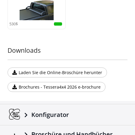
•
Erhöhte Sicherheit:
Entwickelt, um Ihre Kabine im
Falle eines Überschlags zu schützen, bietet dieser
Rollbügel zuverlässige Sicherheit und Stil zugleich.
530$
Fügen Sie Ihrem Offroad-Equipment ein weiteres
außergewöhnliches Teil hinzu mit dieser Ergänzung
zur Tessera4x4-Serie, bekannt für hochwertige,
langlebige und robuste 4x4-Zubehörteile.
Downloads
Laden Sie die Online-Broschüre herunter
Brochures - Tessera4x4 2026 e-brochure
Konfigurator
Broschüre und Handbücher