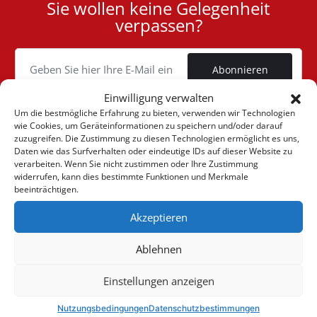
Sie wollen keine Gelegenheit
User
verpassen?
ID
Cookie
Abonnieren
Einwilligung verwalten
Um die bestmögliche Erfahrung zu bieten, verwenden wir Technologien
wie Cookies, um Geräteinformationen zu speichern und/oder darauf
zuzugreifen. Die Zustimmung zu diesen Technologien ermöglicht es uns,
(+30) 6947901533
Daten wie das Surfverhalten oder eindeutige IDs auf dieser Website zu
verarbeiten. Wenn Sie nicht zustimmen oder Ihre Zustimmung
widerrufen, kann dies bestimmte Funktionen und Merkmale
beeinträchtigen.
(+30) 2105542813
Akzeptieren
ÜBER UNS
Ablehnen
Firma
ONLINE-VERKÄUFE
Einstellungen anzeigen
Allgemeine Geschäftsbedingungen
Mein Konto
KUNDENBETREUUNG
Sehen Sie unsere Nachrichten
Nutzungsbedingungen
Datenschutzbestimmungen