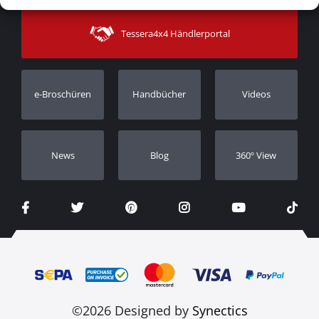
Zahlungsarten
Sitemap
Kontakt
Versandarten
Tessera4x4 Händlerportal
Kundendienst
Garantie
Bestellung verfolgen
Garantie Registrierung
e-Broschüren
Handbücher
Videos
Händler
Νews
Blog
360º View
©2026 Designed by
Synectics