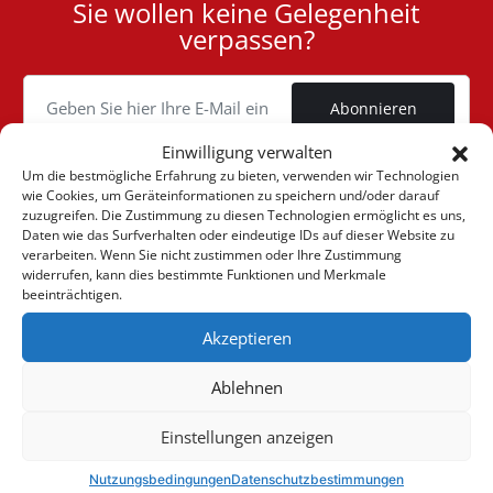
Sie wollen keine Gelegenheit
User
verpassen?
ID
Cookie
Abonnieren
Einwilligung verwalten
Um die bestmögliche Erfahrung zu bieten, verwenden wir Technologien
wie Cookies, um Geräteinformationen zu speichern und/oder darauf
zuzugreifen. Die Zustimmung zu diesen Technologien ermöglicht es uns,
(+30) 6947901533
Daten wie das Surfverhalten oder eindeutige IDs auf dieser Website zu
verarbeiten. Wenn Sie nicht zustimmen oder Ihre Zustimmung
widerrufen, kann dies bestimmte Funktionen und Merkmale
beeinträchtigen.
(+30) 2105542813
Akzeptieren
ÜBER UNS
Ablehnen
Firma
ONLINE-VERKÄUFE
Einstellungen anzeigen
Allgemeine Geschäftsbedingungen
Mein Konto
KUNDENBETREUUNG
Sehen Sie unsere Nachrichten
Nutzungsbedingungen
Datenschutzbestimmungen