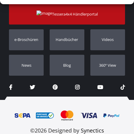
Zahlungsarten
Sitemap
Kontakt
Versandarten
Tessera4x4 Händlerportal
Kundendienst
Garantie
Bestellung verfolgen
Garantie Registrierung
e-Broschüren
Handbücher
Videos
Händler
Νews
Blog
360º View
©2026 Designed by
Synectics