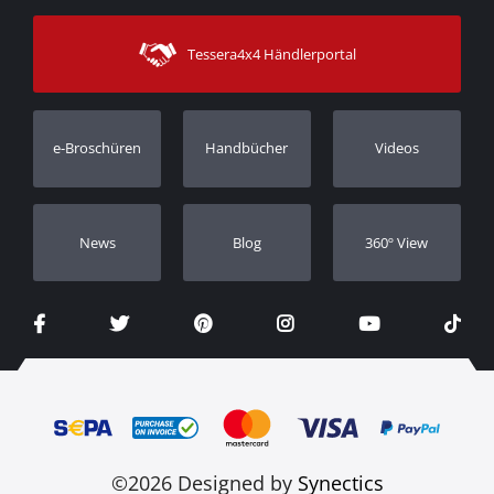
Zahlungsarten
Sitemap
Kontakt
Versandarten
Tessera4x4 Händlerportal
Kundendienst
Garantie
Bestellung verfolgen
Garantie Registrierung
e-Broschüren
Handbücher
Videos
Händler
Νews
Blog
360º View
©2026 Designed by
Synectics